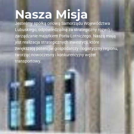
Nasza Misja
Jesteśmy spółką celową Samorządu Województwa
Lubuskiego, odpowiedzialną za strategiczny rozwój i
zarządzanie majątkiem Portu Lotniczego. Naszą misją
jest realizacja strategicznych inwestycji, które
zwiększają potencjał gospodarczy i logistyczny regionu,
tworząc nowoczesny i konkurencyjny węzeł
transportowy.